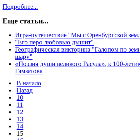
Подробнее...
Еще статьи...
Игра-путешествие "Мы с Оренбургской зем
"Его перо любовью дышит"
Географическая викторина "Галопом по зем
шару"
«Поэзия души великого Расула», к 100-летию
Гамзатова
В начало
Назад
10
11
12
13
14
15