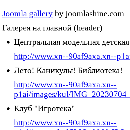
Joomla gallery
by joomlashine.com
Галерея на главной (header)
Центральная модельная детская
http://www.xn--90af9axa.xn--p1a
Лето! Каникулы! Библиотека!
http://www.xn--90af9axa.xn--
p1ai/images/kul/IMG_20230704
Клуб "Игротека"
http://www.xn--90af9axa.xn--