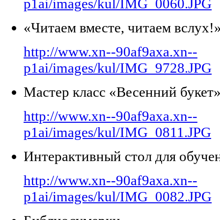
p1ai/images/kul/IMG_0060.JPG
«Читаем вместе, читаем вслух!
http://www.xn--90af9axa.xn--
p1ai/images/kul/IMG_9728.JPG
Мастер класс «Весенний букет
http://www.xn--90af9axa.xn--
p1ai/images/kul/IMG_0811.JPG
Интерактивный стол для обучен
http://www.xn--90af9axa.xn--
p1ai/images/kul/IMG_0082.JPG