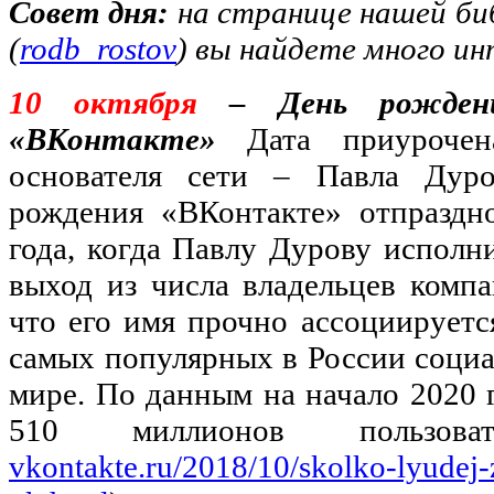
Совет дня:
на странице нашей би
(
rodb_rostov
) вы найдете много ин
10 октября
– День рождени
«ВКонтакте»
Дата приурочен
основателя сети – Павла Дур
рождения «ВКонтакте» отпраздн
года, когда Павлу Дурову исполни
выход из числа владельцев компа
что его имя прочно ассоциируетс
самых популярных в России социа
мире. По данным на начало 2020 г
510 миллионов пользова
vkontakte.ru/2018/10/skolko-lyudej-