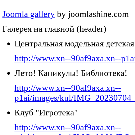
Joomla gallery
by joomlashine.com
Галерея на главной (header)
Центральная модельная детская
http://www.xn--90af9axa.xn--p1a
Лето! Каникулы! Библиотека!
http://www.xn--90af9axa.xn--
p1ai/images/kul/IMG_20230704
Клуб "Игротека"
http://www.xn--90af9axa.xn--