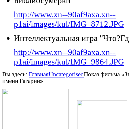
Библиосумерки
http://www.xn--90af9axa.xn--
p1ai/images/kul/IMG_8712.JPG
Интеллектуальная игра "Что?Гд
http://www.xn--90af9axa.xn--
p1ai/images/kul/IMG_9864.JPG
Вы здесь:
Главная
Uncategorised
Показ фильма «З
имени Гагарин»