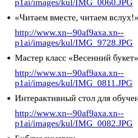
p1ai/images/kul/IMG_0060.JPG
«Читаем вместе, читаем вслух!
http://www.xn--90af9axa.xn--
p1ai/images/kul/IMG_9728.JPG
Мастер класс «Весенний букет
http://www.xn--90af9axa.xn--
p1ai/images/kul/IMG_0811.JPG
Интерактивный стол для обучен
http://www.xn--90af9axa.xn--
p1ai/images/kul/IMG_0082.JPG