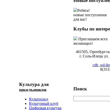
Новые
поступле
Ребята!
новые поступления
для вас!
Клубы
по интер
Приглашаем всех
желающих!
461505, Оренбургска
г. Соль-Илецк ул.
cdb_sol-il
8(353
Культура
для
Поиск
школьников
Культпоход
Культурный клуб
Цифровая культура