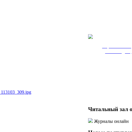
Версия сайта
слабовидящ
График работ
Понедельник – пя
с 9:00 до 18:
Суббота – с 10:00 
Воскресенье – выход
Санитарный де
_113103_309.jpg
последняя пят
каждого мес
Читальный
зал 
Журналы онлайн