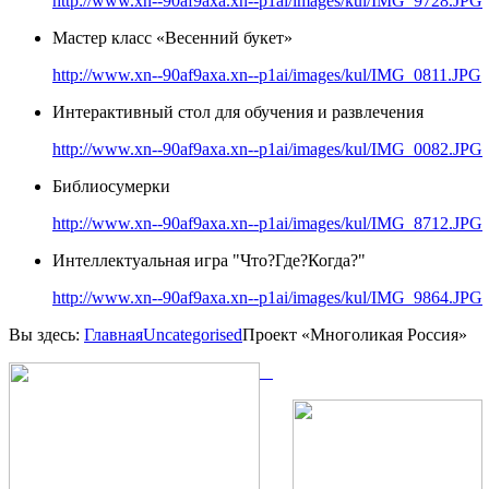
http://www.xn--90af9axa.xn--p1ai/images/kul/IMG_9728.JPG
Мастер класс «Весенний букет»
http://www.xn--90af9axa.xn--p1ai/images/kul/IMG_0811.JPG
Интерактивный стол для обучения и развлечения
http://www.xn--90af9axa.xn--p1ai/images/kul/IMG_0082.JPG
Библиосумерки
http://www.xn--90af9axa.xn--p1ai/images/kul/IMG_8712.JPG
Интеллектуальная игра "Что?Где?Когда?"
http://www.xn--90af9axa.xn--p1ai/images/kul/IMG_9864.JPG
Вы здесь:
Главная
Uncategorised
Проект «Многоликая Россия»