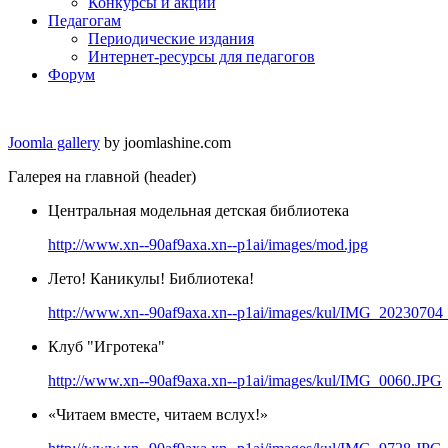
Конкурсы и акции
Педагогам
Периодические издания
Интернет-ресурсы для педагогов
Форум
Joomla gallery
by joomlashine.com
Галерея на главной (header)
Центральная модельная детская библиотека
http://www.xn--90af9axa.xn--p1ai/images/mod.jpg
Лето! Каникулы! Библиотека!
http://www.xn--90af9axa.xn--p1ai/images/kul/IMG_20230704
Клуб "Игротека"
http://www.xn--90af9axa.xn--p1ai/images/kul/IMG_0060.JPG
«Читаем вместе, читаем вслух!»