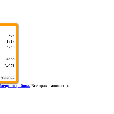
707
1817
4745
лю
6920
24971
3047027
3056565
лецкого района.
Все права защищены.