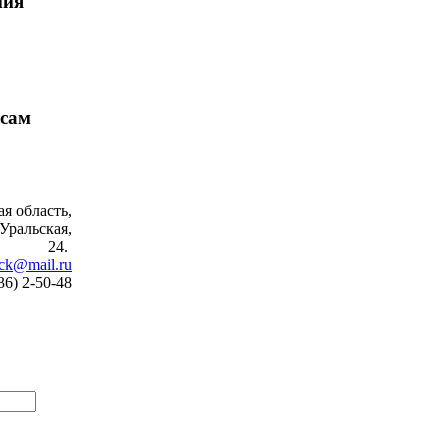
ния
есам
я область,
 Уральская,
24.
eck@mail.ru
36) 2-50-48