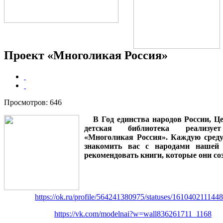
Проект «Многоликая Россия»
Просмотров: 646
В Год единства народов России, Ц
детская библиотека реализуе
«Многоликая Россия». Каждую сред
знакомить вас с народами нашей
рекомендовать книги, которые они со
https://ok.ru/profile/564241380975/statuses/161040211144
https://vk.com/modelnai?w=wall836261711_1168