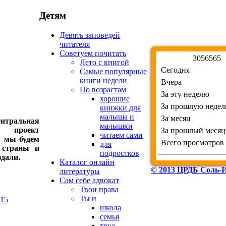
Детям
Девять заповедей
читателя
Советуем почитать
3
0
5
6
5
6
5
Лето с книгой
Сегодня
Самые популярные
книги недели
Вчера
По возрастам
За эту неделю
хорошие
За прошлую неде
книжки для
малыша и
За месяц
ентральная
малышки
т проект
За прошлый месяц
читаем сами
у мы будем
Всего просмотров
для
 страны и
подростков
здали.
Каталог онлайн
© 2013 ЦРДБ Соль-И
литературы
Сам себе адвокат
Твои права
Ты и
815
школа
семья
труд