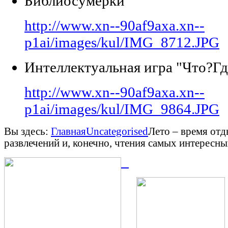
Библиосумерки
http://www.xn--90af9axa.xn--
p1ai/images/kul/IMG_8712.JPG
Интеллектуальная игра "Что?Гд
http://www.xn--90af9axa.xn--
p1ai/images/kul/IMG_9864.JPG
Вы здесь:
Главная
Uncategorised
Лето – время отд
развлечений и, конечно, чтения самых интересны