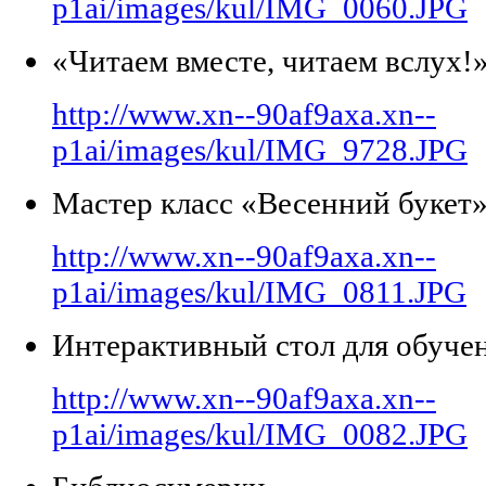
p1ai/images/kul/IMG_0060.JPG
«Читаем вместе, читаем вслух!
http://www.xn--90af9axa.xn--
p1ai/images/kul/IMG_9728.JPG
Мастер класс «Весенний букет
http://www.xn--90af9axa.xn--
p1ai/images/kul/IMG_0811.JPG
Интерактивный стол для обучен
http://www.xn--90af9axa.xn--
p1ai/images/kul/IMG_0082.JPG