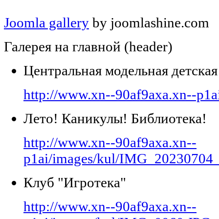
Joomla gallery
by joomlashine.com
Галерея на главной (header)
Центральная модельная детская
http://www.xn--90af9axa.xn--p1a
Лето! Каникулы! Библиотека!
http://www.xn--90af9axa.xn--
p1ai/images/kul/IMG_20230704
Клуб "Игротека"
http://www.xn--90af9axa.xn--